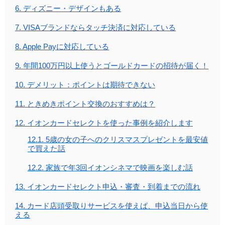
6.
ディズニー・デザインもある
7.
VISAブランドならタッチ決済に対応している
8.
Apple Payに対応している
9.
年間100万円以上使うとゴールドカードの招待が届く！
10.
デメリット：ポイントは期待できない
11.
ときめきポイント交換のおすすめは？
12.
イオンカードセレクトを使った事例を紹介します
12.1.
5歳の女の子へのクリスマスプレゼントを最安値
で買えた話
12.2.
家族で年3回イオンシネマで映画を楽しむ話
13.
イオンカードセレクト申込・審査・到着までの流れ
14.
カード店頭受取りサービスを使えば、申込当日から使
える