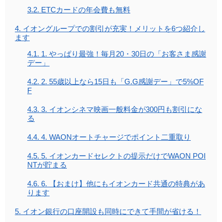
3.2.
ETCカードの年会費も無料
4.
イオングループでの割引が充実！メリットを6つ紹介し
ます
4.1.
1. やっぱり最強！毎月20・30日の「お客さま感謝
デー」
4.2.
2. 55歳以上なら15日も「G.G感謝デー」で5%OF
F
4.3.
3. イオンシネマ映画一般料金が300円も割引にな
る
4.4.
4. WAONオートチャージでポイント二重取り
4.5.
5. イオンカードセレクトの提示だけでWAON POI
NTが貯まる
4.6.
6. 【おまけ】他にもイオンカード共通の特典があ
ります
5.
イオン銀行の口座開設も同時にできて手間が省ける！