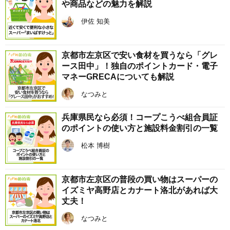
や商品などの魅力を解説
伊佐 知美
京都市左京区で安い食材を買うなら「グレ
ース田中」！独自のポイントカード・電子
マネーGRECAについても解説
なつみと
兵庫県民なら必須！コープこうべ組合員証
のポイントの使い方と施設料金割引の一覧
松本 博樹
京都市左京区の普段の買い物はスーパーの
イズミヤ高野店とカナート洛北があれば大
丈夫！
なつみと