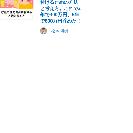
付けるための方法
う。ブロガー茅ヶ崎
ん、あかねさんイン
ェアハウスがオス
と考え方。これで2
の竜さん
タビュー
メな理由｜一級建
士シェアハウス在
年で300万円、5年
住・木津歩
で600万円貯めた！
松本 博樹