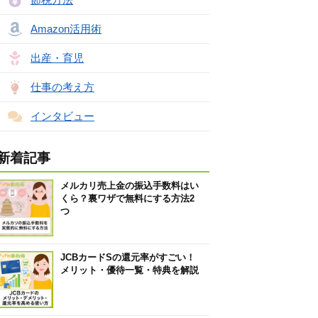
Amazon活用術
出産・育児
仕事の考え方
インタビュー
新着記事
メルカリ売上金の振込手数料はい
くら？裏ワザで無料にする方法2
つ
JCBカードSの還元率がすごい！
メリット・優待一覧・特典を解説