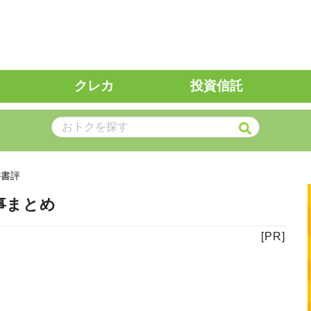
クレカ
投資信託
の書評
事まとめ