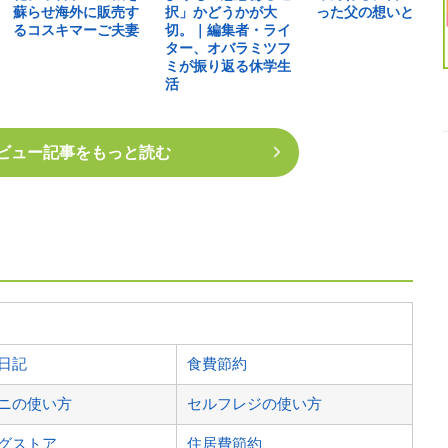
蘇らせ海外に販売す
択」かどうかが大
った父の想いとは
るコスキマーご夫妻
切。｜編集者・ライ
ター、オバラミツフ
ミが振り返る休学生
活
ビュー記事をもっと読む
日記
食費節約
ニの使い方
セルフレジの使い方
グストア
住居費節約