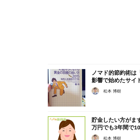
ノマド的節約術は「
影響で始めたサイ
松本 博樹
貯金したい方がま
万円でも3年間で1
松本 博樹