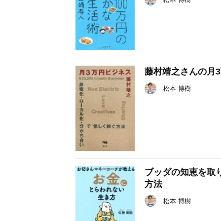
藤村靖之さんの月
松本 博樹
ブッダの知恵を取
方法
松本 博樹