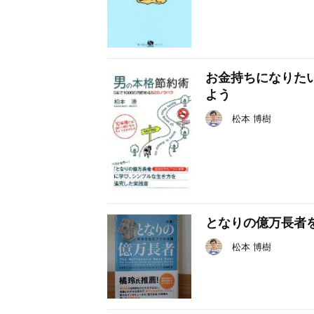
お金持ちになりた
よう
松本 博樹
となりの億万長者
松本 博樹