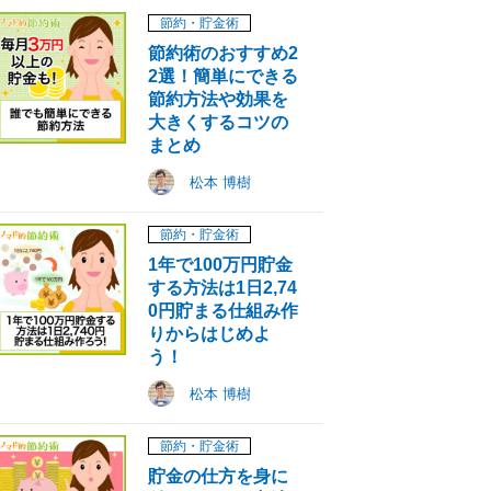
節約・貯金術
節約術のおすすめ2
2選！簡単にできる
節約方法や効果を
大きくするコツの
まとめ
松本 博樹
節約・貯金術
1年で100万円貯金
する方法は1日2,74
0円貯まる仕組み作
りからはじめよ
う！
松本 博樹
幸せなお金の使い方
共感できる人と一緒
家賃を抑えられる
節約・貯金術
ができるように不安
に仕事したい。ゾロ
けじゃない！対人
貯金の仕方を身に
の根っこを取り去ろ
アスタ高橋智広さ
係が苦手な人ほど