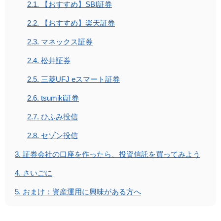
2.1.
【おすすめ】SBI証券
2.2.
【おすすめ】楽天証券
2.3.
マネックス証券
2.4.
松井証券
2.5.
三菱UFJ eスマート証券
2.6.
tsumiki証券
2.7.
ひふみ投信
2.8.
セゾン投信
3.
証券会社の口座を作ったら、投資信託を買ってみよう
4.
さいごに
5.
おまけ：資産運用に興味がある方へ