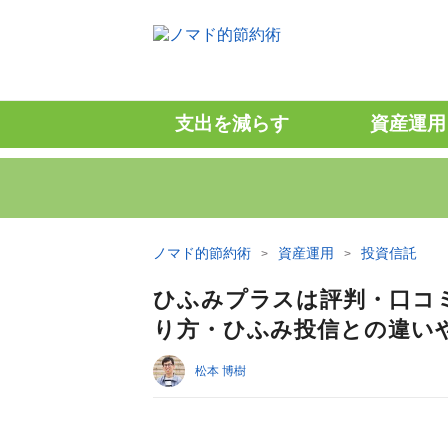
支出を減らす
資産運用
ノマド的節約術
資産運用
投資信託
ひふみプラスは評判・口コ
り方・ひふみ投信との違い
松本 博樹