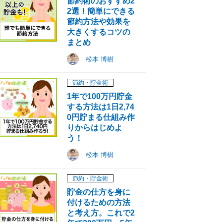
節約術のおすすめ2
2選！簡単にできる
節約方法や効果を
大きくするコツの
まとめ
松本 博樹
節約・貯金術
1年で100万円貯金
する方法は1日2,74
0円貯まる仕組み作
りからはじめよ
う！
松本 博樹
節約・貯金術
貯金の仕方を身に
付けるための方法
と考え方。これで2