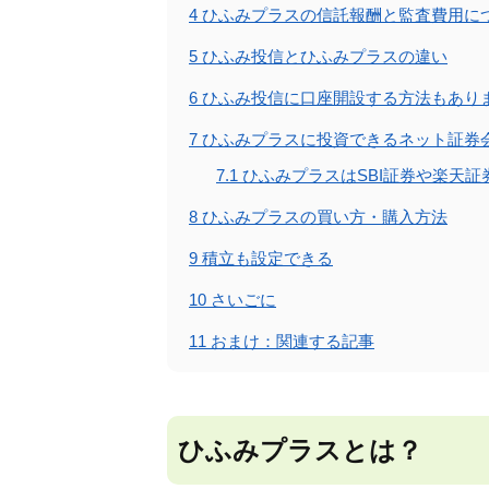
4
ひふみプラスの信託報酬と監査費用に
5
ひふみ投信とひふみプラスの違い
6
ひふみ投信に口座開設する方法もあり
7
ひふみプラスに投資できるネット証券
7.1
ひふみプラスはSBI証券や楽天証
8
ひふみプラスの買い方・購入方法
9
積立も設定できる
10
さいごに
11
おまけ：関連する記事
ひふみプラスとは？