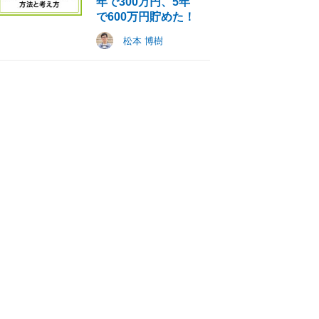
年で300万円、5年
で600万円貯めた！
松本 博樹