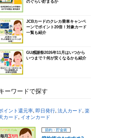
のぐらい貯まるか
JCBカードのクレカ乗車キャンペ
ーンでポイント20倍！対象カード
一覧も紹介
GU感謝祭2026年11月はいつから
いつまで？何が安くなるかも紹介
キーワードで探す
ポイント還元率
,
即日発行
,
法人カード
,
楽
天カード
,
イオンカード
節約・貯金術