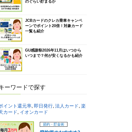
のぐらい貯まるか
JCBカードのクレカ乗車キャンペ
ーンでポイント20倍！対象カード
一覧も紹介
GU感謝祭2026年11月はいつから
いつまで？何が安くなるかも紹介
キーワードで探す
ポイント還元率
,
即日発行
,
法人カード
,
楽
天カード
,
イオンカード
節約・貯金術