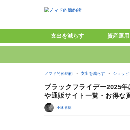
支出を減らす
資産運用
ノマド的節約術
支出を減らす
ショッピ
ブラックフライデー2025
や通販サイト一覧・お得な
小林 敏徳