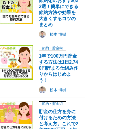
節約術のおすすめ2
2選！簡単にできる
節約方法や効果を
大きくするコツの
まとめ
松本 博樹
節約・貯金術
1年で100万円貯金
する方法は1日2,74
0円貯まる仕組み作
りからはじめよ
う！
松本 博樹
節約・貯金術
貯金の仕方を身に
付けるための方法
と考え方。これで2