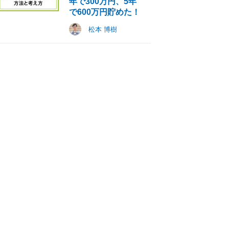
年で300万円、5年
で600万円貯めた！
松本 博樹