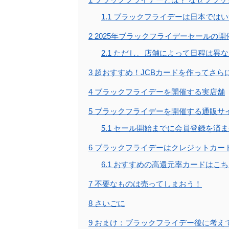
1.1
ブラックフライデーは日本ではい
2
2025年ブラックフライデーセールの
2.1
ただし、店舗によって日程は異な
3
超おすすめ！JCBカードを作ってさら
4
ブラックフライデーを開催する実店舗
5
ブラックフライデーを開催する通販サ
5.1
セール開始までに会員登録を済ま
6
ブラックフライデーはクレジットカー
6.1
おすすめの高還元率カードはこち
7
不要なものは売ってしまおう！
8
さいごに
9
おまけ：ブラックフライデー後に考え