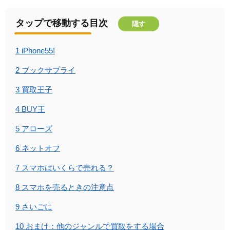
タップで移動する目次
隠す
1
iPhone55!
2
ブックサプライ
3
買取王子
4
BUY王
5
アローズ
6
ネットオフ
7
スマホはいくらで売れる？
8
スマホを売るときの注意点
9
さいごに
10
おまけ：他のジャンルで買取をする場合