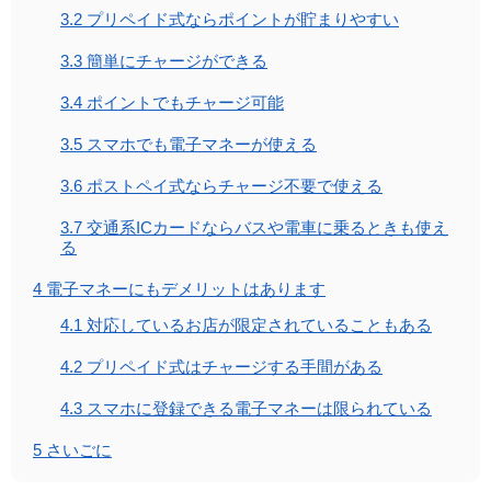
3.2
プリペイド式ならポイントが貯まりやすい
3.3
簡単にチャージができる
3.4
ポイントでもチャージ可能
3.5
スマホでも電子マネーが使える
3.6
ポストペイ式ならチャージ不要で使える
3.7
交通系ICカードならバスや電車に乗るときも使え
る
4
電子マネーにもデメリットはあります
4.1
対応しているお店が限定されていることもある
4.2
プリペイド式はチャージする手間がある
4.3
スマホに登録できる電子マネーは限られている
5
さいごに