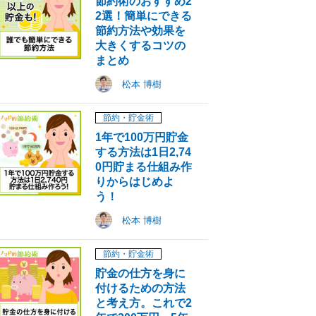
節約術のおすすめ2
2選！簡単にできる
節約方法や効果を
大きくするコツの
まとめ
松本 博樹
節約・貯金術
1年で100万円貯金
する方法は1日2,74
0円貯まる仕組み作
りからはじめよ
う！
松本 博樹
節約・貯金術
貯金の仕方を身に
付けるための方法
と考え方。これで2