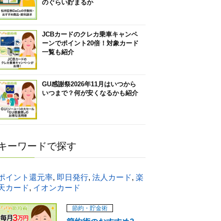
のぐらい貯まるか
JCBカードのクレカ乗車キャンペ
ーンでポイント20倍！対象カード
一覧も紹介
GU感謝祭2026年11月はいつから
いつまで？何が安くなるかも紹介
キーワードで探す
ポイント還元率
,
即日発行
,
法人カード
,
楽
天カード
,
イオンカード
節約・貯金術