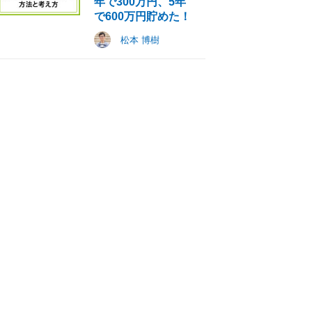
年で300万円、5年
で600万円貯めた！
松本 博樹