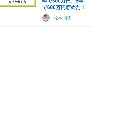
年で300万円、5年
で600万円貯めた！
松本 博樹