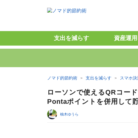
支出を減らす
資産運用
ノマド的節約術
支出を減らす
スマホ決
ローソンで使えるQRコー
Pontaポイントを併用し
柚木ゆうら