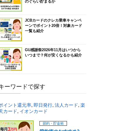
のぐらい貯まるか
JCBカードのクレカ乗車キャンペ
ーンでポイント20倍！対象カード
一覧も紹介
GU感謝祭2026年11月はいつから
いつまで？何が安くなるかも紹介
キーワードで探す
ポイント還元率
,
即日発行
,
法人カード
,
楽
天カード
,
イオンカード
節約・貯金術