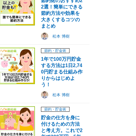
節約術のおすすめ2
2選！簡単にできる
節約方法や効果を
大きくするコツの
まとめ
松本 博樹
節約・貯金術
1年で100万円貯金
する方法は1日2,74
0円貯まる仕組み作
りからはじめよ
う！
松本 博樹
節約・貯金術
貯金の仕方を身に
付けるための方法
と考え方。これで2