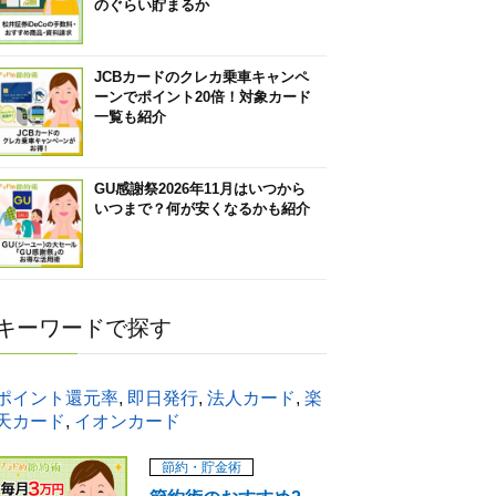
のぐらい貯まるか
JCBカードのクレカ乗車キャンペ
ーンでポイント20倍！対象カード
一覧も紹介
GU感謝祭2026年11月はいつから
いつまで？何が安くなるかも紹介
キーワードで探す
ポイント還元率
,
即日発行
,
法人カード
,
楽
天カード
,
イオンカード
節約・貯金術