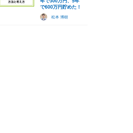
年で300万円、5年
で600万円貯めた！
松本 博樹
ード
ポンが毎月もらえる
を貯めやすい。プライオリティパスが無料で付帯