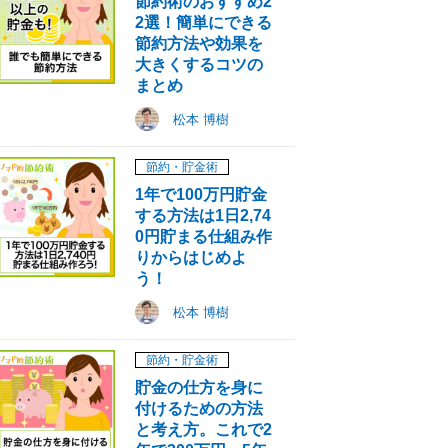
節約術のおすすめ2
2選！簡単にできる
節約方法や効果を
大きくするコツの
まとめ
松本 博樹
節約・貯金術
1年で100万円貯金
する方法は1日2,74
0円貯まる仕組み作
りからはじめよ
う！
松本 博樹
節約・貯金術
貯金の仕方を身に
付けるための方法
と考え方。これで2