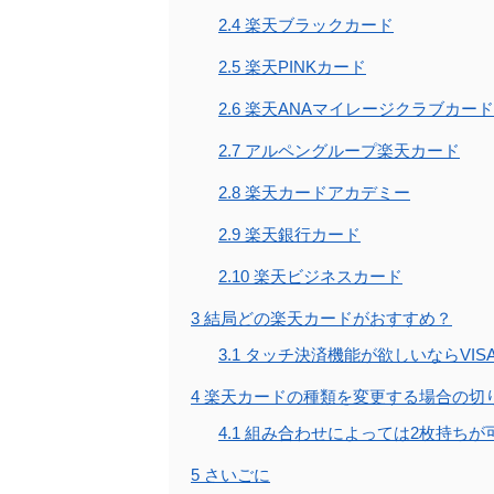
2.4
楽天ブラックカード
2.5
楽天PINKカード
2.6
楽天ANAマイレージクラブカード
2.7
アルペングループ楽天カード
2.8
楽天カードアカデミー
2.9
楽天銀行カード
2.10
楽天ビジネスカード
3
結局どの楽天カードがおすすめ？
3.1
タッチ決済機能が欲しいならVISAま
4
楽天カードの種類を変更する場合の切
4.1
組み合わせによっては2枚持ちが
5
さいごに