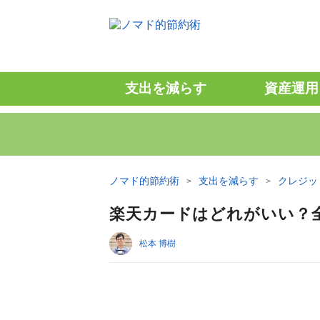
支出を減らす
資産運用
ノマド的節約術
支出を減らす
クレジッ
楽天カードはどれがいい？
松本 博樹