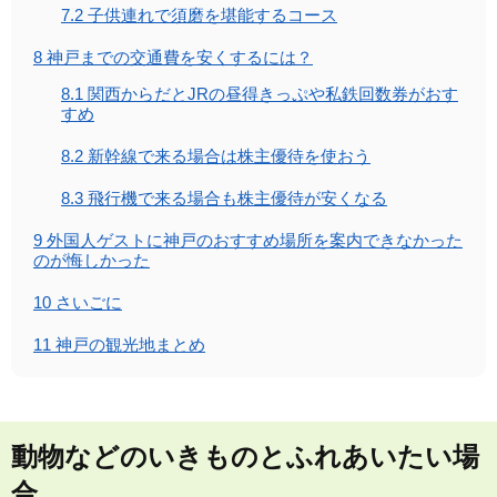
7.2
子供連れで須磨を堪能するコース
8
神戸までの交通費を安くするには？
8.1
関西からだとJRの昼得きっぷや私鉄回数券がおす
すめ
8.2
新幹線で来る場合は株主優待を使おう
8.3
飛行機で来る場合も株主優待が安くなる
9
外国人ゲストに神戸のおすすめ場所を案内できなかった
のが悔しかった
10
さいごに
11
神戸の観光地まとめ
動物などのいきものとふれあいたい場
合