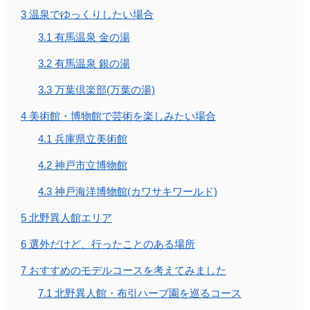
3
温泉でゆっくりしたい場合
3.1
有馬温泉 金の湯
3.2
有馬温泉 銀の湯
3.3
万葉倶楽部(万葉の湯)
4
美術館・博物館で芸術を楽しみたい場合
4.1
兵庫県立美術館
4.2
神戸市立博物館
4.3
神戸海洋博物館(カワサキワールド)
5
北野異人館エリア
6
選外だけど、行ったことのある場所
7
おすすめのモデルコースを考えてみました
7.1
北野異人館・布引ハーブ園を巡るコース