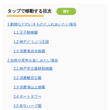
タップで移動する目次
隠す
1
動物などのいきものとふれあいたい場合
1.1
王子動物園
1.2
神戸どうぶつ王国
1.3
須磨海浜水族園
2
自然や景色を楽しみたい場合
2.1
神戸市立森林植物園
2.2
須磨離宮公園
2.3
須磨浦山上遊園
2.4
ポートタワー
2.5
布引ハーブ園