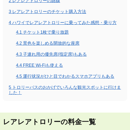
2
レアレアトロリーの路線
3
レアレアトロリーのチケット購入方法
4
ハワイでレアレアトロリーに乗ってみた感想・乗り方
4.1
チケット1枚で乗り放題
4.2
景色を楽しめる開放的な座席
4.3
子連れ用の優先席(指定席)もある
4.4
FREE Wi-Fiも使える
4.5
運行状況がひと目でわかるスマホアプリもある
5
トロリーバスのおかげでいろんな観光スポットに行けま
した！
レアレアトロリーの料金一覧