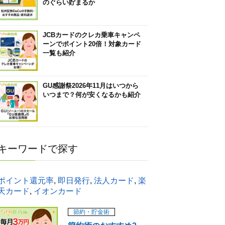
のぐらい貯まるか
JCBカードのクレカ乗車キャンペ
ーンでポイント20倍！対象カード
一覧も紹介
GU感謝祭2026年11月はいつから
いつまで？何が安くなるかも紹介
キーワードで探す
ポイント還元率
,
即日発行
,
法人カード
,
楽
天カード
,
イオンカード
節約・貯金術