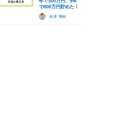
年で300万円、5年
で600万円貯めた！
松本 博樹