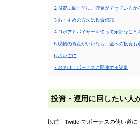
2
投資に回す前に、貯金ができているか
3
おすすめの方法は投資信託
4
ロボアドバイザーを使って余計なこと
5
現物の資産がいいなら、金への投資も
6
さいごに
7
おまけ：ボーナスに関連する記事
投資・運用に回したい人が
以前、Twitterでボーナスの使い