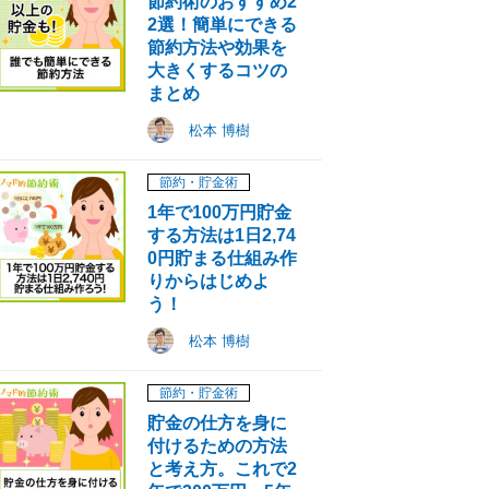
節約術のおすすめ2
2選！簡単にできる
節約方法や効果を
大きくするコツの
まとめ
松本 博樹
節約・貯金術
1年で100万円貯金
する方法は1日2,74
0円貯まる仕組み作
りからはじめよ
う！
松本 博樹
節約・貯金術
貯金の仕方を身に
付けるための方法
と考え方。これで2