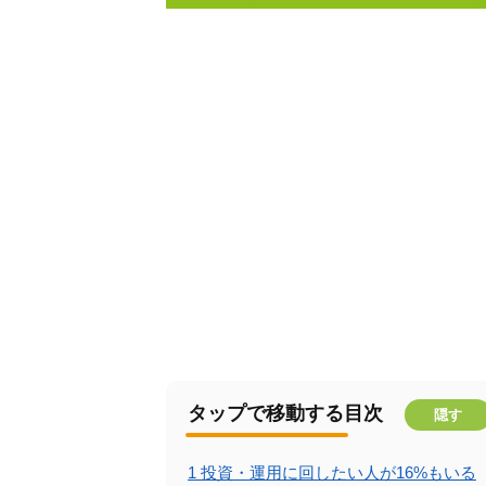
タップで移動する目次
隠す
1
投資・運用に回したい人が16%もいる