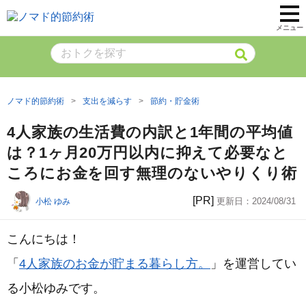
メニュー
ノマド的節約術
支出を減らす
節約・貯金術
4人家族の生活費の内訳と1年間の平均値
は？1ヶ月20万円以内に抑えて必要なと
ころにお金を回す無理のないやりくり術
[PR]
更新日：
2024/08/31
小松 ゆみ
こんにちは！
「
4人家族のお金が貯まる暮らし方。
」を運営してい
る小松ゆみです。