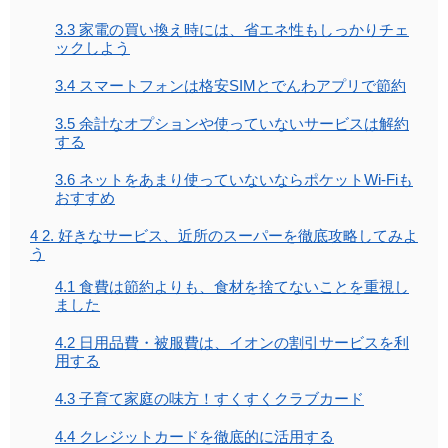
3.3
家電の買い換え時には、省エネ性もしっかりチェ
ックしよう
3.4
スマートフォンは格安SIMとでんわアプリで節約
3.5
余計なオプションや使っていないサービスは解約
する
3.6
ネットをあまり使っていないならポケットWi-Fiも
おすすめ
4
2. 好きなサービス、近所のスーパーを徹底攻略してみよ
う
4.1
食費は節約よりも、食材を捨てないことを重視し
ました
4.2
日用品費・被服費は、イオンの割引サービスを利
用する
4.3
子育て家庭の味方！すくすくクラブカード
4.4
クレジットカードを徹底的に活用する