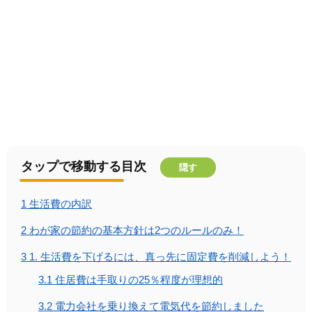
タップで移動する目次
隠す
1
生活費の内訳
2
わが家の節約の基本方針は2つのルールのみ！
3
1. 生活費を下げるには、真っ先に固定費を削減しよう！
3.1
住居費は手取りの25％程度が理想的
3.2
電力会社を乗り換えて電気代を節約しました