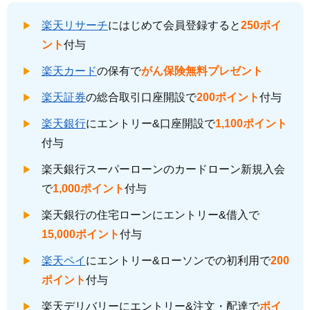
楽天リサーチ
にはじめて会員登録すると
250ポイ
ント
付与
楽天カード
の保有で
がん保険無料プレゼント
楽天証券
の総合取引口座開設で
200ポイント
付与
楽天銀行
にエントリー&口座開設で
1,100ポイント
付与
楽天銀行スーパーローンのカードローン新規入会
で
1,000ポイント
付与
楽天銀行の住宅ローンにエントリー&借入で
15,000ポイント
付与
楽天ペイ
にエントリー&ローソンでの初利用で
200
ポイント
付与
楽天デリバリーにエントリー&注文・配達で
ポイ