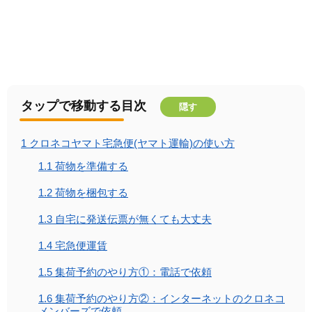
タップで移動する目次
隠す
1
クロネコヤマト宅急便(ヤマト運輸)の使い方
1.1
荷物を準備する
1.2
荷物を梱包する
1.3
自宅に発送伝票が無くても大丈夫
1.4
宅急便運賃
1.5
集荷予約のやり方①：電話で依頼
1.6
集荷予約のやり方②：インターネットのクロネコ
メンバーズで依頼