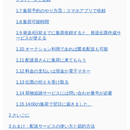
1.7
集荷予約のやり方③：スマホアプリで依頼
1.8
集荷可能時間
1.9
発送4日前までに集荷依頼すると、発送伝票作成サ
ービスが使える
1.10
オークション利用であれば匿名配送も可能
1.11
配達員さんに集荷に来てもらう
1.12
料金の支払いは現金か電子マネー
1.13
伝票の控えを受け取る
1.14
荷物追跡サービスには問い合わせ番号が必要
1.15
14:00の集荷で翌日に届きました。
2
さいごに
3
おまけ：配送サービスの使い方と節約方法