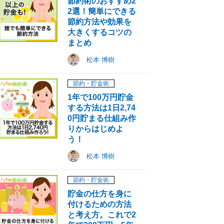
節約術のおすすめ2
2選！簡単にできる
節約方法や効果を
大きくするコツの
まとめ
松本 博樹
節約・貯金術
1年で100万円貯金
する方法は1日2,74
0円貯まる仕組み作
りからはじめよ
う！
松本 博樹
節約・貯金術
貯金の仕方を身に
付けるための方法
と考え方。これで2