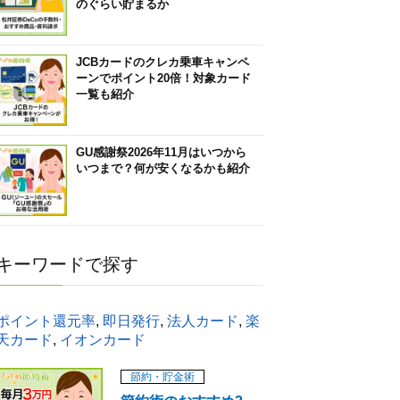
のぐらい貯まるか
JCBカードのクレカ乗車キャンペ
ーンでポイント20倍！対象カード
一覧も紹介
GU感謝祭2026年11月はいつから
いつまで？何が安くなるかも紹介
キーワードで探す
ポイント還元率
,
即日発行
,
法人カード
,
楽
天カード
,
イオンカード
節約・貯金術