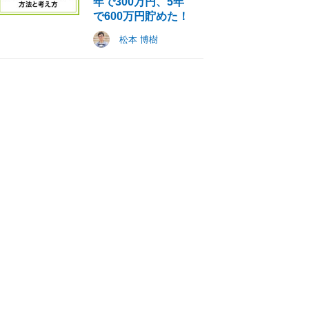
年で300万円、5年
で600万円貯めた！
松本 博樹