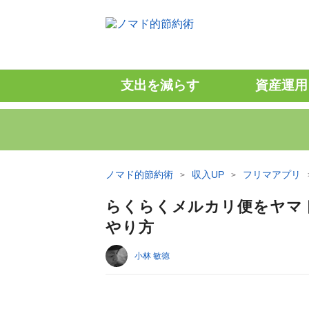
支出を減らす
資産運用
ノマド的節約術
収入UP
フリマアプリ
らくらくメルカリ便をヤマ
やり方
小林 敏徳