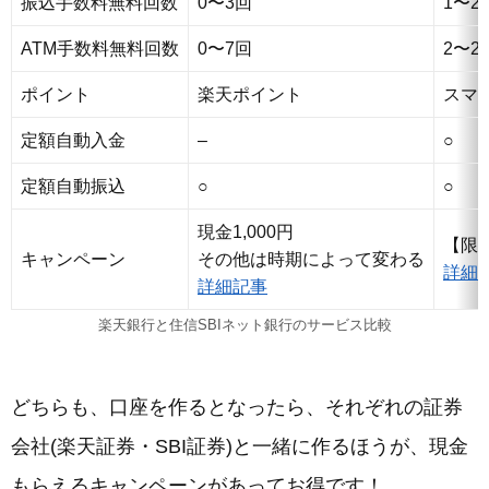
振込手数料無料回数
0〜3回
1〜2
ATM手数料無料回数
0〜7回
2〜2
ポイント
楽天ポイント
スマ
定額自動入金
–
○
定額自動振込
○
○
現金1,000円
【限定
キャンペーン
その他は時期によって変わる
詳細
詳細記事
楽天銀行と住信SBIネット銀行のサービス比較
どちらも、口座を作るとなったら、それぞれの証券
会社(楽天証券・SBI証券)と一緒に作るほうが、現金
もらえるキャンペーンがあってお得です！