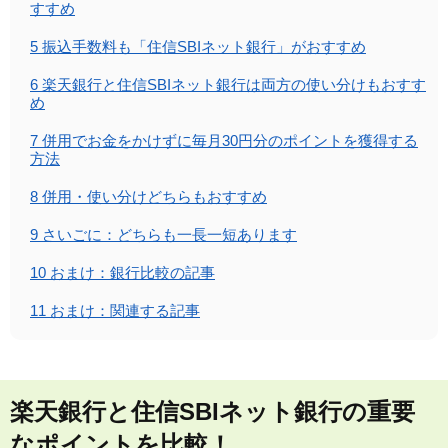
すすめ
5
振込手数料も「住信SBIネット銀行」がおすすめ
6
楽天銀行と住信SBIネット銀行は両方の使い分けもおすす
め
7
併用でお金をかけずに毎月30円分のポイントを獲得する
方法
8
併用・使い分けどちらもおすすめ
9
さいごに：どちらも一長一短あります
10
おまけ：銀行比較の記事
11
おまけ：関連する記事
楽天銀行と住信SBIネット銀行の重要
なポイントを比較！