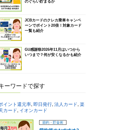
のぐらい貯まるか
JCBカードのクレカ乗車キャンペ
ーンでポイント20倍！対象カード
一覧も紹介
GU感謝祭2026年11月はいつから
いつまで？何が安くなるかも紹介
キーワードで探す
)で200ポイントプレゼント
ポイント還元率
,
即日発行
,
法人カード
,
楽
設し、米国株取引(約定)した分の取引手数料を全額キャッシュバ
天カード
,
イオンカード
F/ETN含む)
節約・貯金術