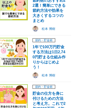
口座開設&対象期間中の新規注文に応じて最大80万円キャッシ
節約術のおすすめ2
2選！簡単にできる
節約方法や効果を
大きくするコツの
D口座の開設月から3カ月間の取引数量に応じて最大100万円の
まとめ
松本 博樹
ポイントプレゼント
節約・貯金術
1年で100万円貯金
する方法は1日2,74
0円貯まる仕組み作
りからはじめよ
う！
松本 博樹
節約・貯金術
貯金の仕方を身に
付けるための方法
と考え方。これで2