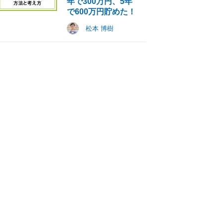
年で300万円、5年
で600万円貯めた！
松本 博樹