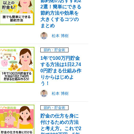
節約術のおすすめ2
2選！簡単にできる
節約方法や効果を
大きくするコツの
まとめ
松本 博樹
節約・貯金術
1年で100万円貯金
する方法は1日2,74
0円貯まる仕組み作
りからはじめよ
う！
松本 博樹
節約・貯金術
貯金の仕方を身に
付けるための方法
と考え方。これで2