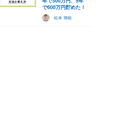
年で300万円、5年
で600万円貯めた！
松本 博樹