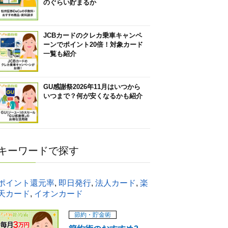
のぐらい貯まるか
JCBカードのクレカ乗車キャンペ
ーンでポイント20倍！対象カード
一覧も紹介
GU感謝祭2026年11月はいつから
いつまで？何が安くなるかも紹介
キーワードで探す
ポイント還元率
,
即日発行
,
法人カード
,
楽
天カード
,
イオンカード
節約・貯金術