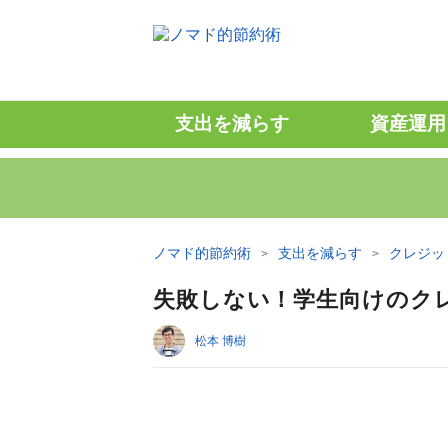
支出を減らす
資産運用
ノマド的節約術
支出を減らす
クレジッ
失敗しない！学生向けのク
松本 博樹