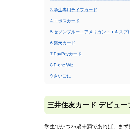
3
学生専用ライフカード
4
エポスカード
5
セゾンブルー・アメリカン・エキスプ
6
楽天カード
7
PayPayカード
8
P-one Wiz
9
さいごに
三井住友カード デビュー
学生でかつ25歳未満であれば、ま