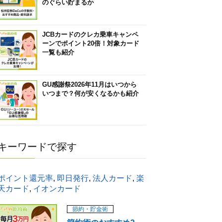
のぐらい貯まるか
JCBカードのクレカ乗車キャンペ
ーンでポイント20倍！対象カード
一覧も紹介
GU感謝祭2026年11月はいつから
いつまで？何が安くなるかも紹介
キーワードで探す
ポイント還元率
,
即日発行
,
法人カード
,
楽
天カード
,
イオンカード
節約・貯金術