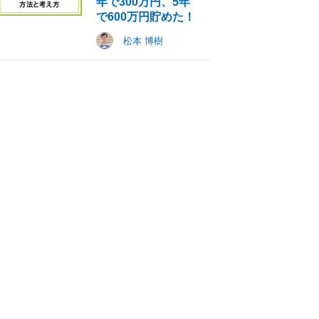
年で300万円、5年
で600万円貯めた！
松本 博樹