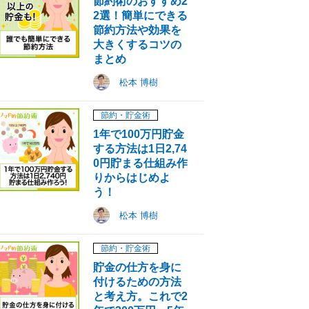
節約術のおすすめ2
2選！簡単にできる
節約方法や効果を
大きくするコツの
まとめ
松本 博樹
節約・貯金術
1年で100万円貯金
する方法は1日2,74
0円貯まる仕組み作
りからはじめよ
う！
松本 博樹
節約・貯金術
貯金の仕方を身に
付けるための方法
と考え方。これで2