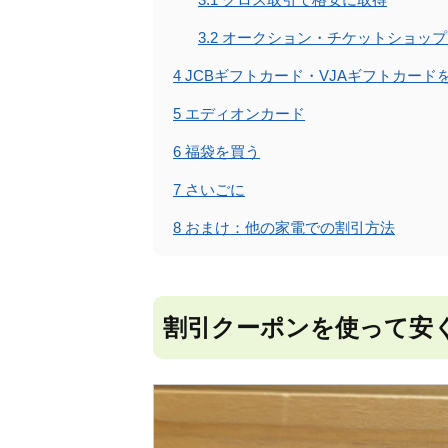
3.2
オークション・チケットショップ
4
JCBギフトカード・VJAギフトカード
5
エディオンカード
6
福袋を買う
7
さいごに
8
おまけ：他の家電での割引方法
割引クーポンを使って安