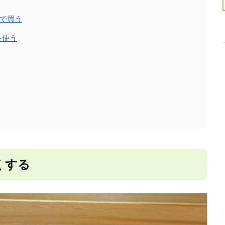
で買う
を使う
くする