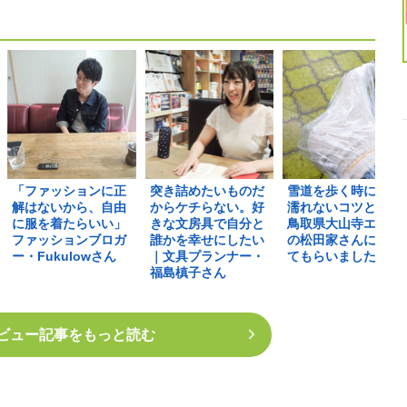
「ファッションに正
突き詰めたいものだ
雪道を歩く時に足が
解はないから、自由
からケチらない。好
濡れないコツとは？
に服を着たらいい」
きな文房具で自分と
鳥取県大山寺エリア
ファッションブロガ
誰かを幸せにしたい
の松田家さんに教え
ー・Fukulowさん
｜文具プランナー・
てもらいました
福島槙子さん
ビュー記事をもっと読む