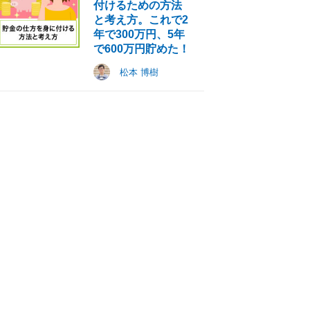
付けるための方法
と考え方。これで2
年で300万円、5年
で600万円貯めた！
松本 博樹
お金がない・足りな
シルク・ドゥ・ソレ
新しいジャンルへ
いときにどうすれば
イユを卒業して名古
挑戦が、音楽家と
いい？会社員・経営
屋へ移住した縄跳び
ての道をより自由
者・無職の3名に
パフォーマー・粕尾
した｜クラリネッ
「お金の失敗」を聞
将一さん｜前編
奏者・安藤綾花
いてみた！