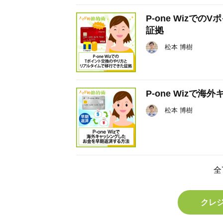
P-one Wiz
証拠
松本 博樹
P-one Wiz
松本 博樹
全
クレ