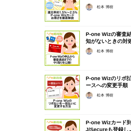
松本 博樹
P-one Wiz
知がないときの対
松本 博樹
P-one Wiz
ースへの変更手順
松本 博樹
P-one Wizカ
J/Secureも登録