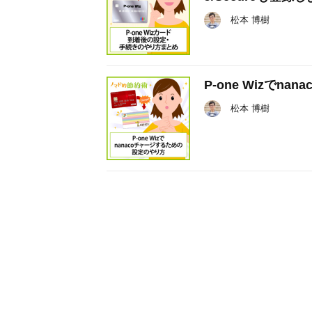
松本 博樹
P-one Wizで
松本 博樹