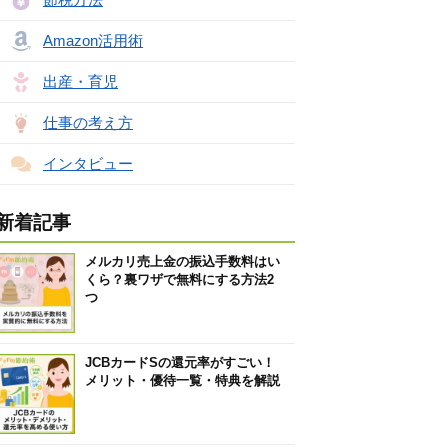
Amazon活用術
出産・育児
仕事の考え方
インタビュー
新着記事
メルカリ売上金の振込手数料はい
くら？裏ワザで無料にする方法2
つ
JCBカードSの還元率がすごい！
メリット・優待一覧・特典を解説