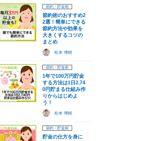
節約・貯金術
節約術のおすすめ2
2選！簡単にできる
節約方法や効果を
大きくするコツの
まとめ
松本 博樹
節約・貯金術
1年で100万円貯金
する方法は1日2,74
0円貯まる仕組み作
りからはじめよ
う！
松本 博樹
節約・貯金術
貯金の仕方を身に