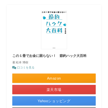
この１冊でお金に困らない！ 節約ハック大百科
著:松本 博樹
口コミを見る
Amazon
楽天市場
Yahooショッピング