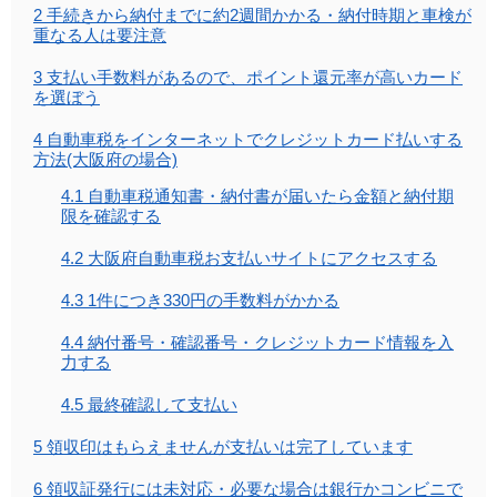
2
手続きから納付までに約2週間かかる・納付時期と車検が
重なる人は要注意
3
支払い手数料があるので、ポイント還元率が高いカード
を選ぼう
4
自動車税をインターネットでクレジットカード払いする
方法(大阪府の場合)
4.1
自動車税通知書・納付書が届いたら金額と納付期
限を確認する
4.2
大阪府自動車税お支払いサイトにアクセスする
4.3
1件につき330円の手数料がかかる
4.4
納付番号・確認番号・クレジットカード情報を入
力する
4.5
最終確認して支払い
5
領収印はもらえませんが支払いは完了しています
6
領収証発行には未対応・必要な場合は銀行かコンビニで