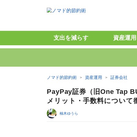
支出を減らす
資産運用
ノマド的節約術
資産運用
証券会社
PayPay証券（旧One T
メリット・手数料について
柚木ゆうら