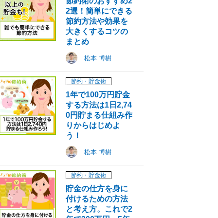
節約術のおすすめ2
2選！簡単にできる
節約方法や効果を
大きくするコツの
まとめ
松本 博樹
節約・貯金術
1年で100万円貯金
する方法は1日2,74
0円貯まる仕組み作
りからはじめよ
う！
松本 博樹
節約・貯金術
貯金の仕方を身に
付けるための方法
と考え方。これで2