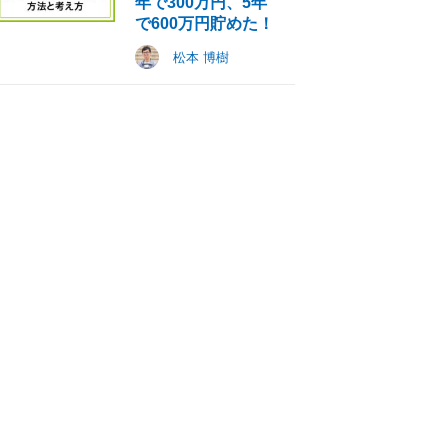
年で300万円、5年
で600万円貯めた！
松本 博樹