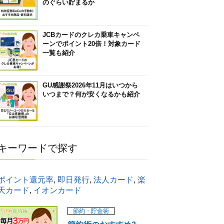
のぐらい貯まるか
JCBカードのクレカ乗車キャンペ
ーンでポイント20倍！対象カード
一覧も紹介
GU感謝祭2026年11月はいつから
いつまで？何が安くなるかも紹介
キーワードで探す
ポイント還元率
,
即日発行
,
法人カード
,
楽
天カード
,
イオンカード
節約・貯金術