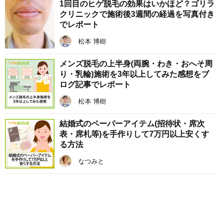
1回目のヒゲ脱毛の効果はいかほど？ゴリラ
クリニックで施術後3週間の経過を写真付き
でレポート
松本 博樹
メンズ脱毛の上半身(両腕・わき・おへそ周
り・乳輪)施術を3年以上してみた感想をブ
ログ記事でレポート
松本 博樹
結婚式のペーパーアイテム(招待状・席次
表・席札等)を手作りして7万円以上安くす
る方法
なつみと