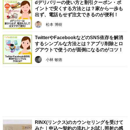
dデリバリーの使い方と割引クーポン・ポ
イントで安くする方法とは？家から一歩も
出ず、電話もせず注文できるのが便利！
松本 博樹
TwitterやFacebookなどのSNS依存を解消
するシンプルな方法とは？アプリ削除とロ
グアウトで使うのが面倒になるのがコツ！
小林 敏徳
RINX(リンクス)のカウンセリングを受けて
みた｜申込〜契約の流れとお試し照射の感