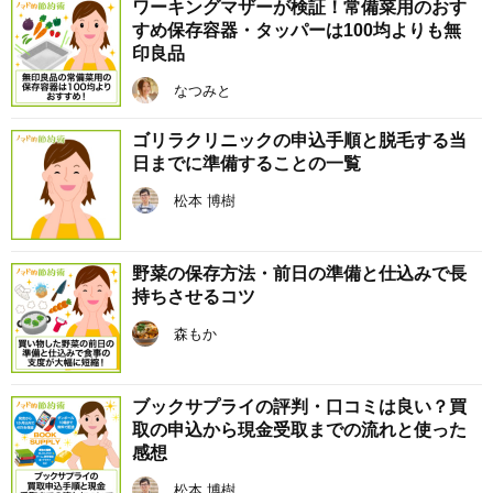
ワーキングマザーが検証！常備菜用のおす
すめ保存容器・タッパーは100均よりも無
印良品
なつみと
ゴリラクリニックの申込手順と脱毛する当
日までに準備することの一覧
松本 博樹
野菜の保存方法・前日の準備と仕込みで長
持ちさせるコツ
森もか
ブックサプライの評判・口コミは良い？買
取の申込から現金受取までの流れと使った
感想
松本 博樹