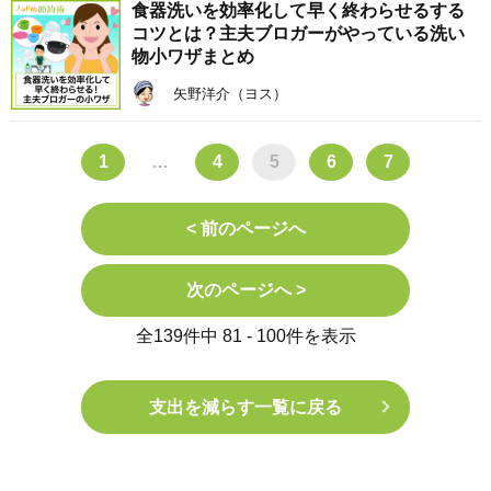
食器洗いを効率化して早く終わらせるする
コツとは？主夫ブロガーがやっている洗い
物小ワザまとめ
矢野洋介（ヨス）
1
…
4
5
6
7
< 前のページへ
次のページへ >
全139件中 81 - 100件を表示
支出を減らす一覧に戻る