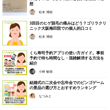
想
松本 博樹
3回目のヒゲ脱毛の痛みはどう？ゴリラクリ
ニック大阪梅田院での個人的口コミ
松本 博樹
くら寿司予約アプリの使い方ガイド。事前
予約で待ち時間なし・混雑解消する方法を
紹介
小林 敏徳
結婚式の二次会や忘年会でのビンゴゲーム
の景品の選び方とおすすめランキング
なつみと