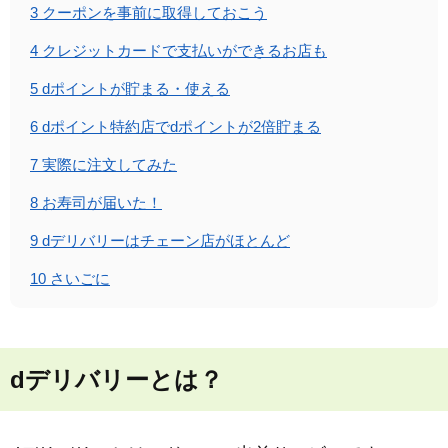
3
クーポンを事前に取得しておこう
4
クレジットカードで支払いができるお店も
5
dポイントが貯まる・使える
6
dポイント特約店でdポイントが2倍貯まる
7
実際に注文してみた
8
お寿司が届いた！
9
dデリバリーはチェーン店がほとんど
10
さいごに
dデリバリーとは？