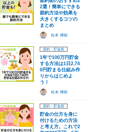
節約術のおすすめ2
2選！簡単にできる
節約方法や効果を
大きくするコツの
まとめ
松本 博樹
節約・貯金術
1年で100万円貯金
する方法は1日2,74
0円貯まる仕組み作
りからはじめよ
う！
松本 博樹
節約・貯金術
貯金の仕方を身に
付けるための方法
と考え方。これで2