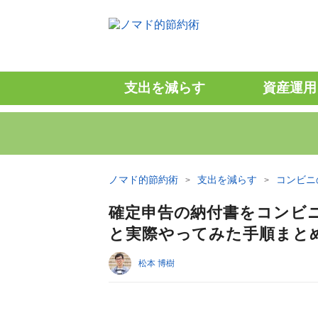
支出を減らす
資産運用
ノマド的節約術
支出を減らす
コンビニ
確定申告の納付書をコンビ
と実際やってみた手順まと
松本 博樹