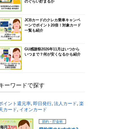
のぐらい貯まるか
JCBカードのクレカ乗車キャンペ
ーンでポイント20倍！対象カード
一覧も紹介
GU感謝祭2026年11月はいつから
いつまで？何が安くなるかも紹介
キーワードで探す
ポイント還元率
,
即日発行
,
法人カード
,
楽
天カード
,
イオンカード
節約・貯金術