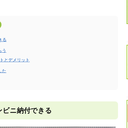
きる
らう
トとデメリット
した
ンビニ納付できる