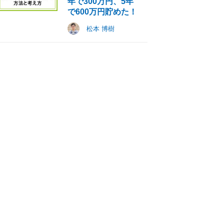
年で300万円、5年
で600万円貯めた！
松本 博樹