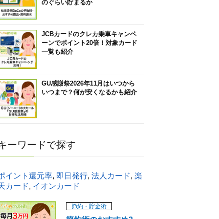
のぐらい貯まるか
JCBカードのクレカ乗車キャンペ
ーンでポイント20倍！対象カード
一覧も紹介
GU感謝祭2026年11月はいつから
いつまで？何が安くなるかも紹介
キーワードで探す
ポイント還元率
,
即日発行
,
法人カード
,
楽
天カード
,
イオンカード
節約・貯金術