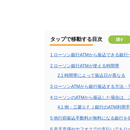
タップで移動する目次
隠す
1
ローソン銀行ATMから振込できる銀行
2
ローソン銀行ATMが使える時間帯
2.1
時間帯によって振込日が異なる
3
ローソンATMから銀行振込する方法・
4
ローソンのATMから振込した場合は、
4.1
例：三菱ＵＦＪ銀行のATM利用
5
他行宛振込手数料が無料になる銀行を
6
楽天市場やヤフオクでの支払いでもロ