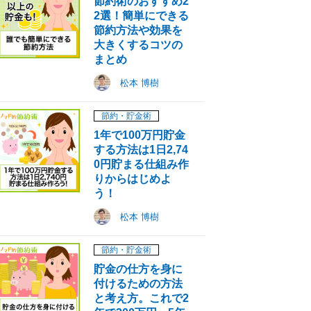
節約術のおすすめ2
2選！簡単にできる
節約方法や効果を
大きくするコツの
まとめ
松本 博樹
節約・貯金術
1年で100万円貯金
する方法は1日2,74
0円貯まる仕組み作
りからはじめよ
う！
松本 博樹
節約・貯金術
貯金の仕方を身に
付けるための方法
と考え方。これで2