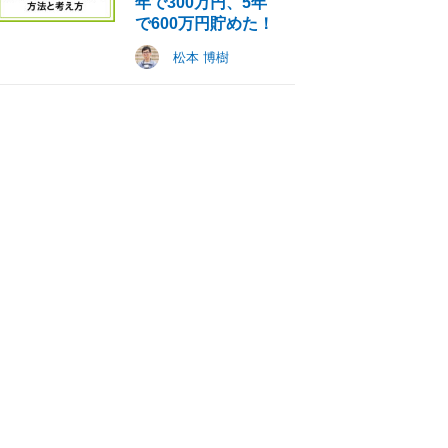
年で300万円、5年
で600万円貯めた！
松本 博樹