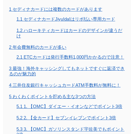
1
セディナカードには複数のカードがあります
1.1
セディナカードJiyu!da!はリボ払い専用カード
1.2
ハローキティカードはカードのデザインが違うだ
け
2
年会費無料のカードが多い
2.1
ETCカードは発行手数料1,000円かかるので注意！
3
最強！海外キャッシングしてもネットですぐに返済でき
るのが魅力的
4
三井住友銀行キャッシュカードATM手数料が無料に！
5
わくわくポイントを貯める主な3つの方法
5.1
1. 【OMC】ダイエー・イオンなどでポイント3倍
5.2
2. 【全カード】セブンイレブンでポイント3倍
5.3
3. 【OMC】ガソリンスタンド宇佐美でもポイント