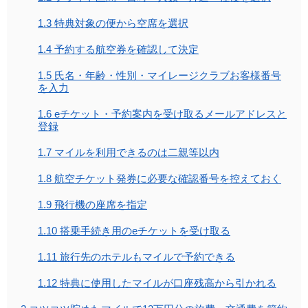
1.3
特典対象の便から空席を選択
1.4
予約する航空券を確認して決定
1.5
氏名・年齢・性別・マイレージクラブお客様番号
を入力
1.6
eチケット・予約案内を受け取るメールアドレスと
登録
1.7
マイルを利用できるのは二親等以内
1.8
航空チケット発券に必要な確認番号を控えておく
1.9
飛行機の座席を指定
1.10
搭乗手続き用のeチケットを受け取る
1.11
旅行先のホテルもマイルで予約できる
1.12
特典に使用したマイルが口座残高から引かれる