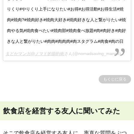
りくり#やりくり上手になりたい#お得#お得活動#お得生活#焼
肉#焼肉?#焼肉好き#焼肉大好き#焼肉好きな人と繋がりたい#焼
肉やる気#焼肉食べたい#焼肉部#焼肉食べ放題#肉#肉好き#肉好
きな人と繋がりたい#肉肉#肉肉肉#肉スタグラム#肉食#肉の日
まどかマンガ@ノマド的節約術
さん(@nomadsaving_manga)がシェアした投稿 –
もくじに戻る
飲食店を経営する友人に聞いてみた
そこで飲食店を経営する友人に、率直な質問をぶつ