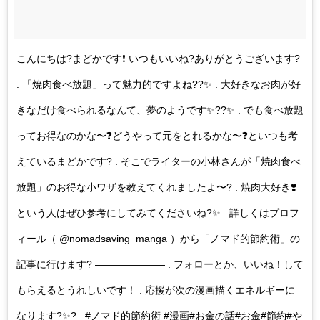
こんにちは?まどかです❗️ いつもいいね?ありがとうございます?
. 「焼肉食べ放題」って魅力的ですよね??✨ . 大好きなお肉が好
きなだけ食べられるなんて、夢のようです✨??✨ . でも食べ放題
ってお得なのかな〜❓どうやって元をとれるかな〜❓といつも考
えているまどかです? . そこでライターの小林さんが「焼肉食べ
放題」のお得な小ワザを教えてくれましたよ〜? . 焼肉大好き❣️
という人はぜひ参考にしてみてくださいね?✨ . 詳しくはプロフ
ィール（ @nomadsaving_manga ）から「ノマド的節約術」の
記事に行けます? ——————— . フォローとか、いいね！して
もらえるとうれしいです！ . 応援が次の漫画描くエネルギーに
なります?✨? . #ノマド的節約術 #漫画#お金の話#お金#節約#や