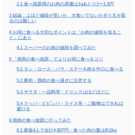
2.1
食べ放題用のお肉の原価は1gあたり1〜1.5円
3
結論：よほど値段が安いか、大食いでないかぎり元を取
るのは難しい
4
お得に食べる大切なポイントは「お肉の値段を知るこ
と」にあり
4.1
スーパーのお肉の値段を調べてみた
5
「焼肉の食べ放題」でよりお得に食べるコツ
5.1
タン・ロース・バラ・ステーキ肉を中心に食べる
5.2
豚肉・鶏肉の食べ過ぎに注意する
5.3
サラダ・一品料理・ドリンクはほどほどに
5.4
クッパ・ビビンバ・ライス等・ご飯物はできれば
避ける
6
焼肉の食べ放題に行ってみた
6.1
家族4人で会計4,807円・食べた肉の量は約2kg