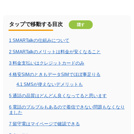
タップで移動する目次
隠す
1
SMARTalkの仕組みについて
2
SMARTalkのメリットは料金が安くなること
3
料金支払いはクレジットカードのみ
4
格安SIMのときもデータSIMでほぼ事足りる
4.1
SMSが使えないデメリットも
5
通話の品質はどんどん良くなってると思います
6
電話のブルブルもあるので着信できない問題もなくなり
ました
7
留守電はマイページで確認できる