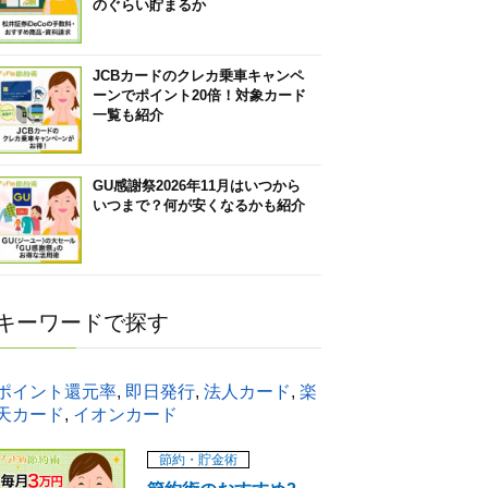
のぐらい貯まるか
JCBカードのクレカ乗車キャンペ
ーンでポイント20倍！対象カード
一覧も紹介
GU感謝祭2026年11月はいつから
いつまで？何が安くなるかも紹介
キーワードで探す
ポイント還元率
,
即日発行
,
法人カード
,
楽
天カード
,
イオンカード
節約・貯金術