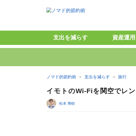
支出を減らす
資産運用
ノマド的節約術
支出を減らす
旅行
イモトのWi-Fiを関空でレ
松本 博樹