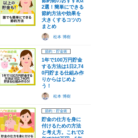
節約術のおすすめ2
2選！簡単にできる
節約方法や効果を
大きくするコツの
まとめ
松本 博樹
節約・貯金術
1年で100万円貯金
する方法は1日2,74
0円貯まる仕組み作
りからはじめよ
う！
松本 博樹
節約・貯金術
貯金の仕方を身に
付けるための方法
と考え方。これで2