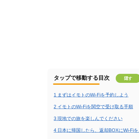
タップで移動する目次
隠す
1
まずはイモトのWi-Fiを予約しよう
2
イモトのWi-Fiを関空で受け取る手順
3
現地での旅を楽しんでください
4
日本に帰国したら、返却BOXにWi-Fi