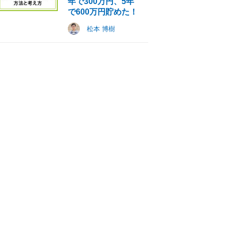
年で300万円、5年
で600万円貯めた！
松本 博樹