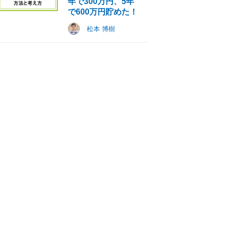
年で300万円、5年
で600万円貯めた！
松本 博樹