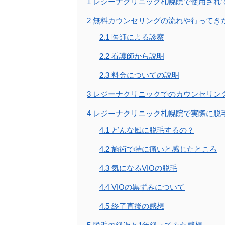
1
レジーナクリニック札幌院で使用され
2
無料カウンセリングの流れや行ってき
2.1
医師による診察
2.2
看護師から説明
2.3
料金についての説明
3
レジーナクリニックでのカウンセリン
4
レジーナクリニック札幌院で実際に脱
4.1
どんな風に脱毛するの？
4.2
施術で特に痛いと感じたところ
4.3
気になるVIOの脱毛
4.4
VIOの黒ずみについて
4.5
終了直後の感想