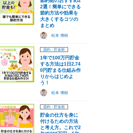
節約術のおすすめ2
2選！簡単にできる
節約方法や効果を
大きくするコツの
まとめ
松本 博樹
節約・貯金術
1年で100万円貯金
する方法は1日2,74
0円貯まる仕組み作
りからはじめよ
う！
松本 博樹
節約・貯金術
貯金の仕方を身に
付けるための方法
と考え方。これで2