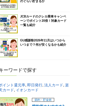
のぐらい貯まるか
JCBカードのクレカ乗車キャンペ
ーンでポイント20倍！対象カード
一覧も紹介
GU感謝祭2026年11月はいつから
いつまで？何が安くなるかも紹介
キーワードで探す
ポイント還元率
,
即日発行
,
法人カード
,
楽
天カード
,
イオンカード
節約・貯金術