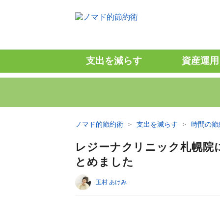
支出を減らす
資産運用
ノマド的節約術
支出を減らす
時間の節
レジーナクリニック札幌院
とめました
玉村 あけみ