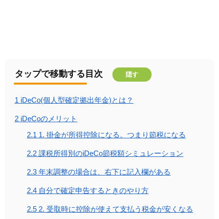
タップで移動する目次
隠す
1
iDeCo(個人型確定拠出年金)とは？
2
iDeCoのメリット
2.1
1. 掛金が所得控除になる。つまり節税になる
2.2
課税所得別のiDeCo節税額シミュレーション
2.3
年末調整の場合は、右下に記入欄がある
2.4
自分で確定申告するときのやり方
2.5
2. 受取時に控除が使えて支払う税金が安くなる