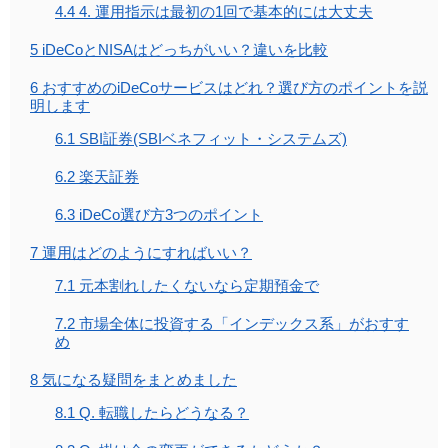
4.4
4. 運用指示は最初の1回で基本的には大丈夫
5
iDeCoとNISAはどっちがいい？違いを比較
6
おすすめのiDeCoサービスはどれ？選び方のポイントを説
明します
6.1
SBI証券(SBIベネフィット・システムズ)
6.2
楽天証券
6.3
iDeCo選び方3つのポイント
7
運用はどのようにすればいい？
7.1
元本割れしたくないなら定期預金で
7.2
市場全体に投資する「インデックス系」がおすす
め
8
気になる疑問をまとめました
8.1
Q. 転職したらどうなる？