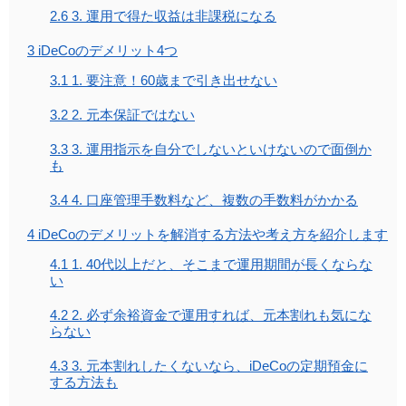
2.6
3. 運用で得た収益は非課税になる
3
iDeCoのデメリット4つ
3.1
1. 要注意！60歳まで引き出せない
3.2
2. 元本保証ではない
3.3
3. 運用指示を自分でしないといけないので面倒か
も
3.4
4. 口座管理手数料など、複数の手数料がかかる
4
iDeCoのデメリットを解消する方法や考え方を紹介します
4.1
1. 40代以上だと、そこまで運用期間が長くならな
い
4.2
2. 必ず余裕資金で運用すれば、元本割れも気にな
らない
4.3
3. 元本割れしたくないなら、iDeCoの定期預金に
する方法も