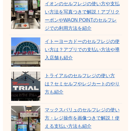
イオンのセルフレジの使い方や支払
い方法を写真つきで解説！アプリク
ーポンやWAON POINTのセルフレ
ジでの利用方法を紹介
イトーヨーカドーのセルフレジの使
い方は？アプリでの支払い方法や導
入店舗も紹介
トライアルのセルフレジの使い方
は？セミセルフやレジカートのやり
方も紹介
マックスバリュのセルフレジの使い
方・レジ操作を画像つきで解説！使
える支払い方法も紹介