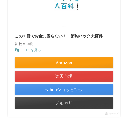
この１冊でお金に困らない！ 節約ハック大百科
著:松本 博樹
口コミを見る
Amazon
楽天市場
Yahooショッピング
メルカリ
ポチップ