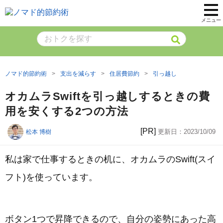
メニュー
ノマド的節約術
支出を減らす
住居費節約
引っ越し
オカムラSwiftを引っ越しするときの費
用を安くする2つの方法
[PR]
更新日：
2023/10/09
松本 博樹
私は家で仕事するときの机に、オカムラのSwift(スイ
フト)を使っています。
ボタン1つで昇降できるので、自分の姿勢にあった高