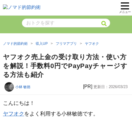
メニュー
ノマド的節約術
収入UP
フリマアプリ
ヤフオク
ヤフオク売上金の受け取り方法・使い方
を解説！手数料0円でPayPayチャージす
る方法も紹介
[PR]
更新日：
2026/03/23
小林 敏徳
こんにちは！
ヤフオク
をよく利用する小林敏徳です。