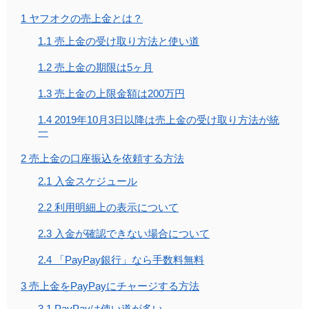
1
ヤフオクの売上金とは？
1.1
売上金の受け取り方法と使い道
1.2
売上金の期限は5ヶ月
1.3
売上金の上限金額は200万円
1.4
2019年10月3日以降は売上金の受け取り方法が統
一
2
売上金の口座振込を依頼する方法
2.1
入金スケジュール
2.2
利用明細上の表示について
2.3
入金が確認できない場合について
2.4
「PayPay銀行」なら手数料無料
3
売上金をPayPayにチャージする方法
3.1
PayPayは使い道が多い