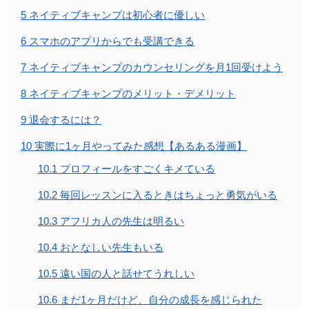
5
ネイティブキャンプは初心者に優しい
6
スマホのアプリからでも受講できる
7
ネイティブキャンプのカウンセリングを月1回受けよう
8
ネイティブキャンプのメリット・デメリット
9
退会するには？
10
実際に1ヶ月やってみた感想【あるある漫画】
10.1
プロフィールをすごくキメている
10.2
毎回レッスンに入るときはちょっと勇気がいる
10.3
アフリカ人の先生は明るい
10.4
おとなしい先生もいる
10.5
遠い国の人と話せてうれしい
10.6
まだ1ヶ月だけど、自分の成長を感じられた