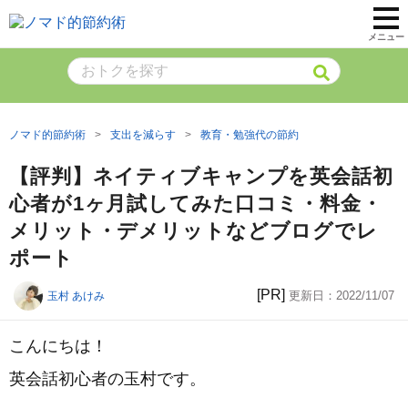
メニュー
ノマド的節約術
支出を減らす
教育・勉強代の節約
【評判】ネイティブキャンプを英会話初
心者が1ヶ月試してみた口コミ・料金・
メリット・デメリットなどブログでレ
ポート
[PR]
更新日：
2022/11/07
玉村 あけみ
こんにちは！
英会話初心者の玉村です。