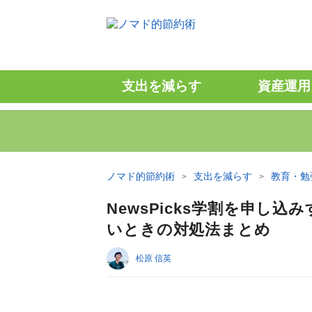
支出を減らす
資産運用
ノマド的節約術
支出を減らす
教育・勉
NewsPicks学割を申し
いときの対処法まとめ
松原 信英