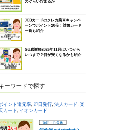
のぐらい貯まるか
JCBカードのクレカ乗車キャンペ
ーンでポイント20倍！対象カード
一覧も紹介
GU感謝祭2026年11月はいつから
いつまで？何が安くなるかも紹介
キーワードで探す
ポイント還元率
,
即日発行
,
法人カード
,
楽
天カード
,
イオンカード
節約・貯金術