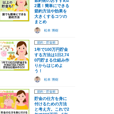
節約術のおすすめ2
2選！簡単にできる
節約方法や効果を
大きくするコツの
まとめ
松本 博樹
節約・貯金術
1年で100万円貯金
する方法は1日2,74
0円貯まる仕組み作
りからはじめよ
う！
松本 博樹
節約・貯金術
貯金の仕方を身に
付けるための方法
と考え方。これで2