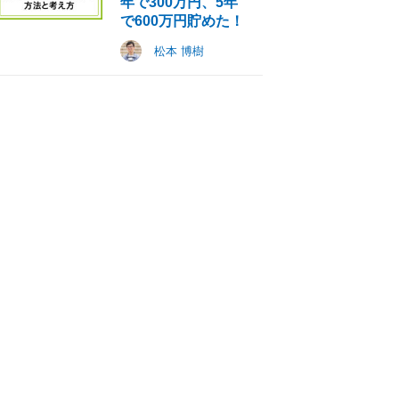
年で300万円、5年
で600万円貯めた！
松本 博樹