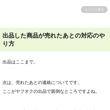
もくじに戻る
出品した商品が売れたあとの対応のや
り方
出品はここまで。
次は、売れたあとの連絡についてです。
ここがヤフオクの出品で面倒なところですよね。