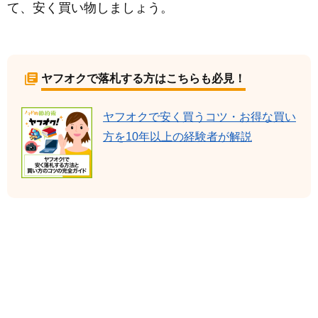
て、安く買い物しましょう。
ヤフオクで落札する方はこちらも必見！
ヤフオクで安く買うコツ・お得な買い
方を10年以上の経験者が解説