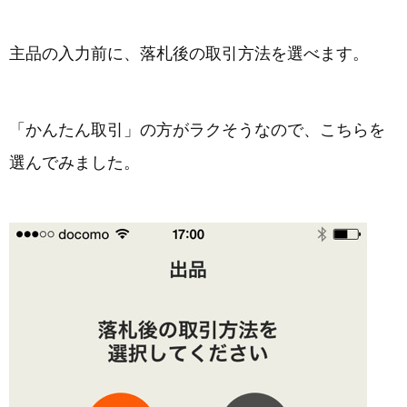
主品の入力前に、落札後の取引方法を選べます。
「かんたん取引」の方がラクそうなので、こちらを
選んでみました。