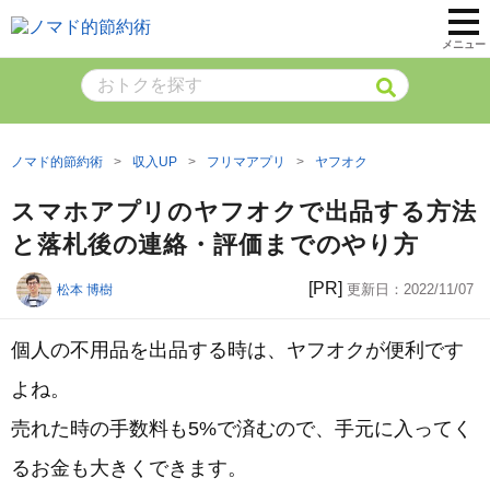
メニュー
ノマド的節約術
収入UP
フリマアプリ
ヤフオク
スマホアプリのヤフオクで出品する方法
と落札後の連絡・評価までのやり方
[PR]
更新日：
2022/11/07
松本 博樹
個人の不用品を出品する時は、ヤフオクが便利です
よね。
売れた時の手数料も5%で済むので、手元に入ってく
るお金も大きくできます。