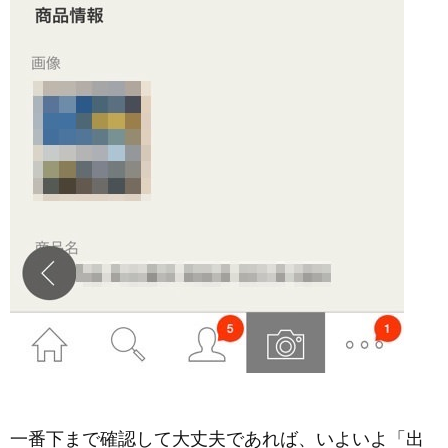
一番下まで確認して大丈夫であれば、いよいよ「出