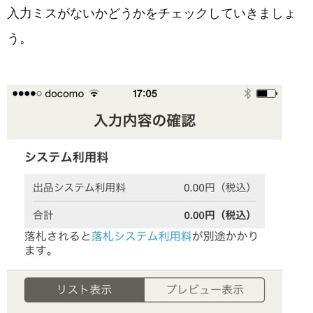
入力ミスがないかどうかをチェックしていきましょ
う。