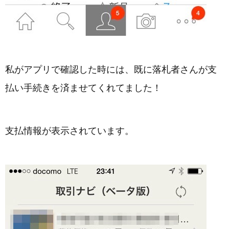
私がアプリで確認した時には、既に落札者さんが支
払い手続きを済ませてくれてました！
支払情報が表示されています。