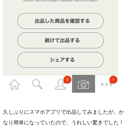
久しぶりにスマホアプリで出品してみましたが、か
なり簡単になっていたので、うれしい驚きでした！