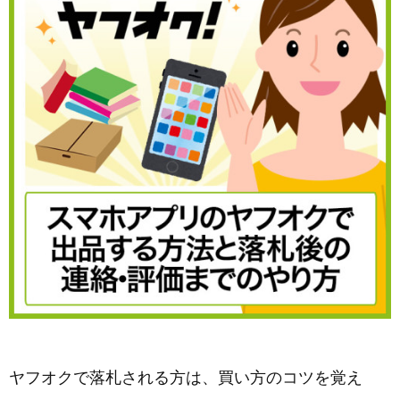
ヤフオクで落札される方は、買い方のコツを覚え