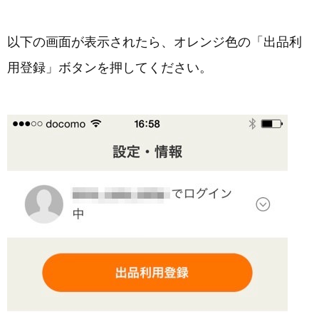
以下の画面が表示されたら、オレンジ色の「出品利
用登録」ボタンを押してください。