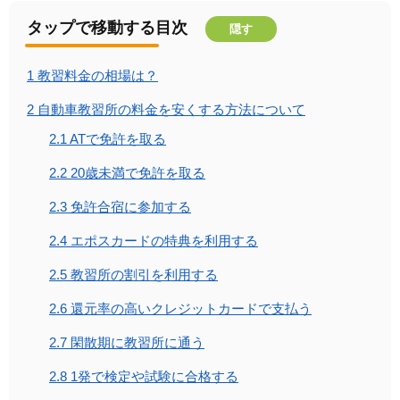
タップで移動する目次
隠す
1
教習料金の相場は？
2
自動車教習所の料金を安くする方法について
2.1
ATで免許を取る
2.2
20歳未満で免許を取る
2.3
免許合宿に参加する
2.4
エポスカードの特典を利用する
2.5
教習所の割引を利用する
2.6
還元率の高いクレジットカードで支払う
2.7
閑散期に教習所に通う
2.8
1発で検定や試験に合格する