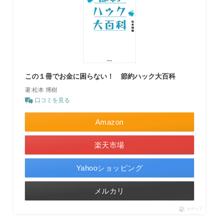
この１冊でお金に困らない！ 節約ハック大百科
著:松本 博樹
口コミを見る
Amazon
楽天市場
Yahooショッピング
メルカリ
ポチップ