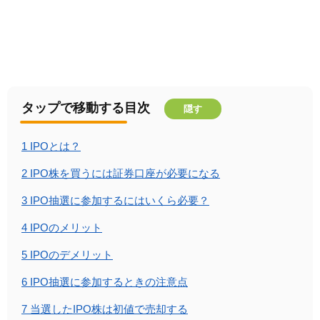
タップで移動する目次
隠す
1
IPOとは？
2
IPO株を買うには証券口座が必要になる
3
IPO抽選に参加するにはいくら必要？
4
IPOのメリット
5
IPOのデメリット
6
IPO抽選に参加するときの注意点
7
当選したIPO株は初値で売却する