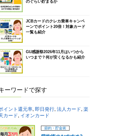
のぐらい貯まるか
JCBカードのクレカ乗車キャンペ
ーンでポイント20倍！対象カード
一覧も紹介
GU感謝祭2026年11月はいつから
いつまで？何が安くなるかも紹介
キーワードで探す
ポイント還元率
,
即日発行
,
法人カード
,
楽
天カード
,
イオンカード
節約・貯金術