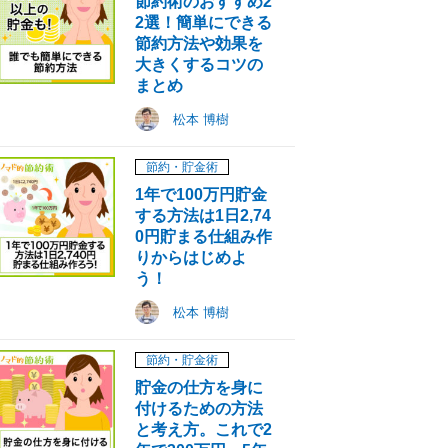
節約術のおすすめ2
2選！簡単にできる
節約方法や効果を
大きくするコツの
まとめ
松本 博樹
節約・貯金術
1年で100万円貯金
する方法は1日2,74
0円貯まる仕組み作
りからはじめよ
う！
松本 博樹
節約・貯金術
貯金の仕方を身に
付けるための方法
と考え方。これで2