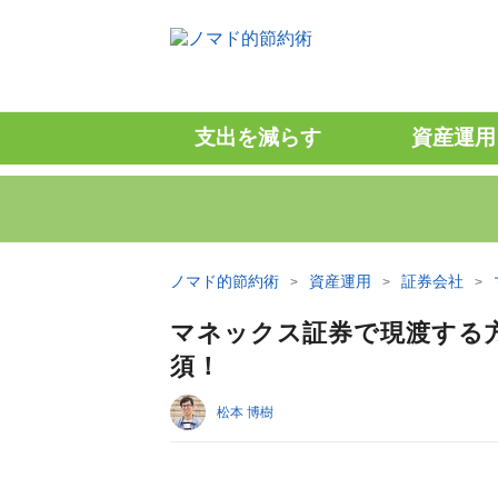
支出を減らす
資産運用
ノマド的節約術
資産運用
証券会社
マネックス証券で現渡する
須！
松本 博樹