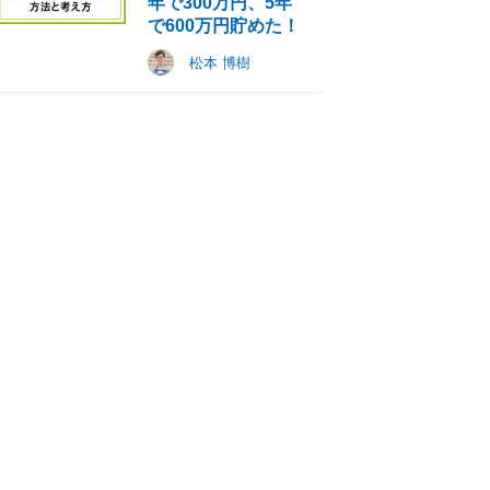
年で300万円、5年
で600万円貯めた！
松本 博樹