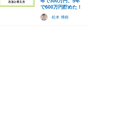
年で300万円、5年
で600万円貯めた！
松本 博樹