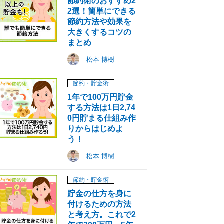
節約術のおすすめ2
2選！簡単にできる
節約方法や効果を
大きくするコツの
まとめ
松本 博樹
節約・貯金術
1年で100万円貯金
する方法は1日2,74
0円貯まる仕組み作
りからはじめよ
う！
松本 博樹
節約・貯金術
貯金の仕方を身に
付けるための方法
と考え方。これで2