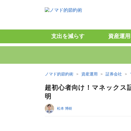
支出を減らす
資産運用
ノマド的節約術
資産運用
証券会社
超初心者向け！マネックス
明
松本 博樹