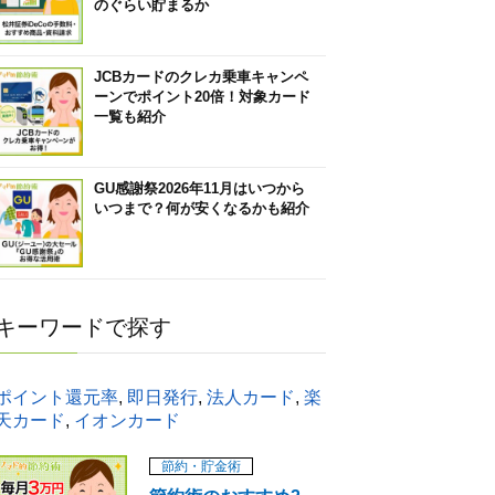
のぐらい貯まるか
JCBカードのクレカ乗車キャンペ
ーンでポイント20倍！対象カード
一覧も紹介
GU感謝祭2026年11月はいつから
いつまで？何が安くなるかも紹介
キーワードで探す
ポイント還元率
,
即日発行
,
法人カード
,
楽
天カード
,
イオンカード
節約・貯金術