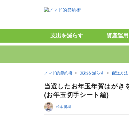
支出を減らす
資産運用
ノマド的節約術
支出を減らす
配送方法
当選したお年玉年賀はがき
(お年玉切手シート編)
松本 博樹