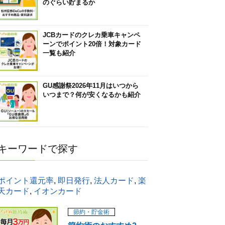
のぐらい貯まるか
JCBカードのクレカ乗車キャンペ
ーンでポイント20倍！対象カード
一覧も紹介
GU感謝祭2026年11月はいつから
いつまで？何が安くなるかも紹介
キーワードで探す
ポイント還元率
,
即日発行
,
法人カード
,
楽
天カード
,
イオンカード
節約・貯金術