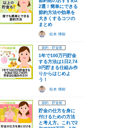
節約術のおすすめ2
2選！簡単にできる
節約方法や効果を
大きくするコツの
まとめ
松本 博樹
節約・貯金術
1年で100万円貯金
する方法は1日2,74
0円貯まる仕組み作
りからはじめよ
う！
松本 博樹
節約・貯金術
貯金の仕方を身に
付けるための方法
と考え方。これで2