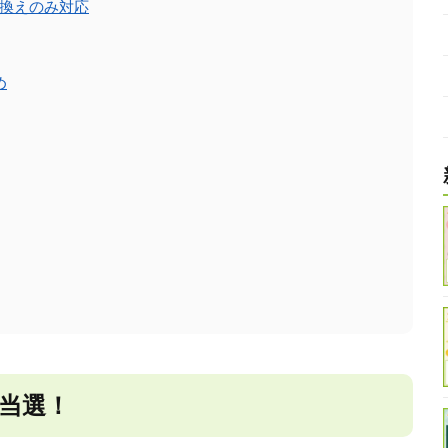
換えのみ対応
め
当選！