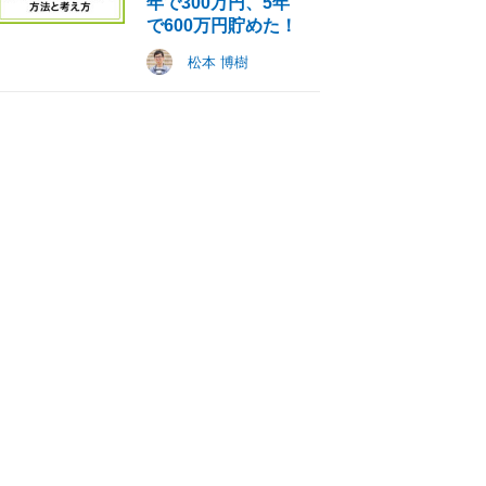
年で300万円、5年
で600万円貯めた！
松本 博樹