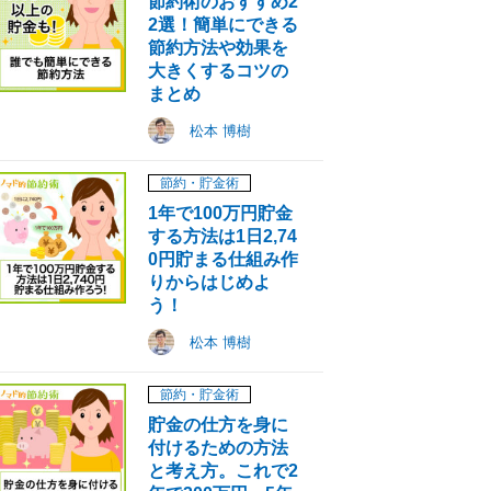
節約術のおすすめ2
2選！簡単にできる
節約方法や効果を
大きくするコツの
まとめ
松本 博樹
節約・貯金術
1年で100万円貯金
する方法は1日2,74
0円貯まる仕組み作
りからはじめよ
う！
松本 博樹
節約・貯金術
貯金の仕方を身に
付けるための方法
と考え方。これで2