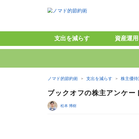
支出を減らす
資産運用
ノマド的節約術
支出を減らす
株主優待
ブックオフの株主アンケート
松本 博樹