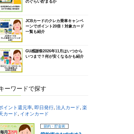
のぐらい貯まるか
JCBカードのクレカ乗車キャンペ
ーンでポイント20倍！対象カード
一覧も紹介
GU感謝祭2026年11月はいつから
いつまで？何が安くなるかも紹介
キーワードで探す
ポイント還元率
,
即日発行
,
法人カード
,
楽
天カード
,
イオンカード
節約・貯金術