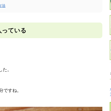
方法
入っている
した。
円分ですね。