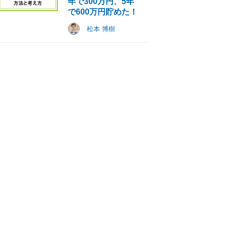
年で300万円、5年
で600万円貯めた！
松本 博樹